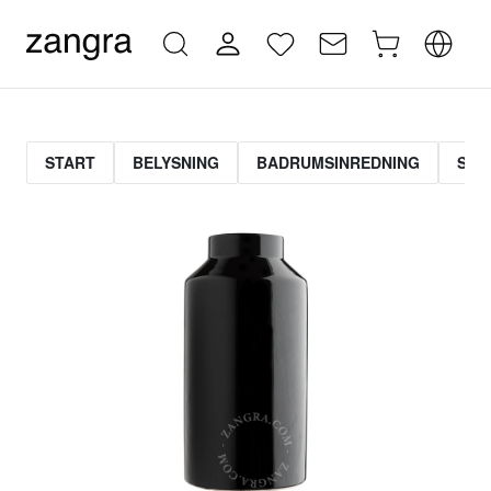
START
BELYSNING
BADRUMSINREDNING
STR