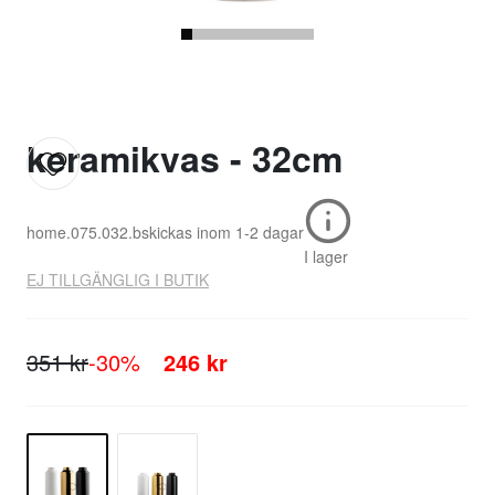
keramikvas - 32cm
home.075.032.b
skickas inom
1-2 dagar
I lager
EJ TILLGÄNGLIG I BUTIK
351 kr
-30%
246 kr