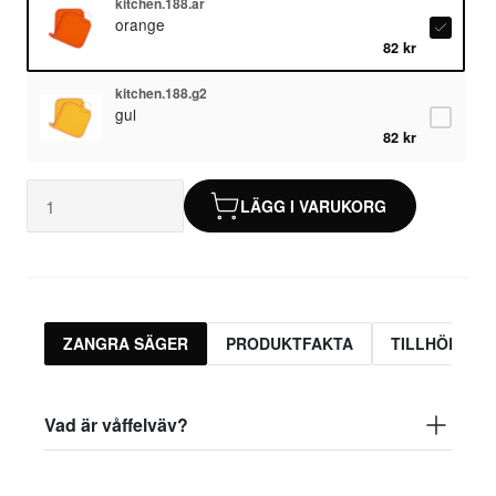
kitchen.188.ar
orange
82 kr
kitchen.188.g2
gul
82 kr
LÄGG I VARUKORG
ZANGRA SÄGER
PRODUKTFAKTA
TILLHÖRAND
Vad är våffelväv?