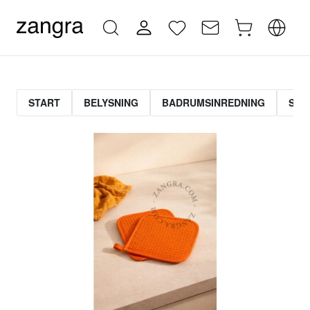
START
BELYSNING
BADRUMSINREDNING
STR