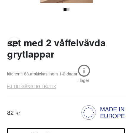
set med 2 våffelvävda
grytlappar
kitchen.188.ar
skickas inom
1-2 dagar
I lager
EJ TILLGÄNGLIG I BUTIK
82 kr