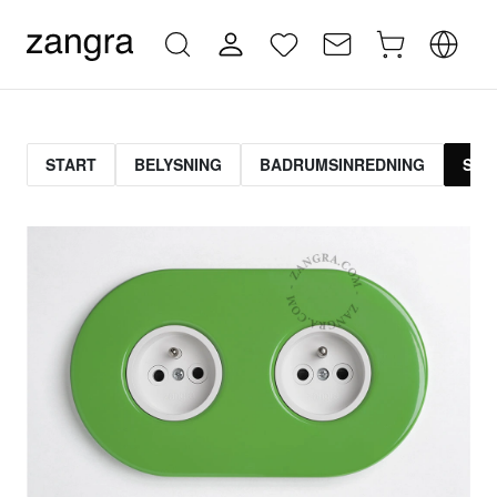
START
BELYSNING
BADRUMSINREDNING
STR