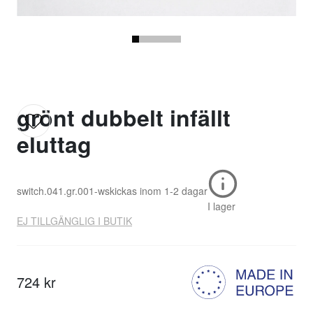
grönt dubbelt infällt
eluttag
switch.041.gr.001-w
skickas inom
1-2 dagar
I lager
EJ TILLGÄNGLIG I BUTIK
724 kr