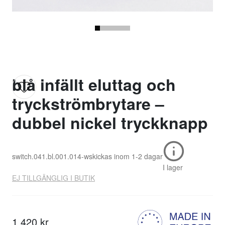
blå infällt eluttag och
tryckströmbrytare –
dubbel nickel tryckknapp
switch.041.bl.001.014-w
skickas inom
1-2 dagar
I lager
EJ TILLGÄNGLIG I BUTIK
1 420 kr