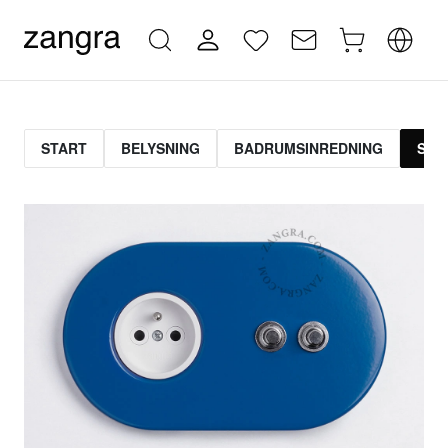
START
BELYSNING
BADRUMSINREDNING
STR