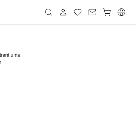
ntrará uma
m