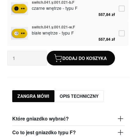
switch.041.y.001.021-b.F
czarne wnętrze - typu F
557,84 zł
switch.041.y.001.021-w.F
białe wnętrze - typu F
557,84 zł
DODAJ DO KOSZYKA
ZANGRA MÓWI
OPIS TECHNICZNY
Które gniazdko wybrać?
Co to jest gniazdko typu F?