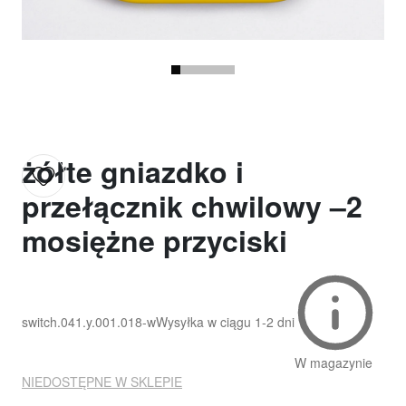
żółte gniazdko i
przełącznik chwilowy –2
mosiężne przyciski
switch.041.y.001.018-w
Wysyłka w ciągu
1-2 dni
W magazynie
NIEDOSTĘPNE W SKLEPIE