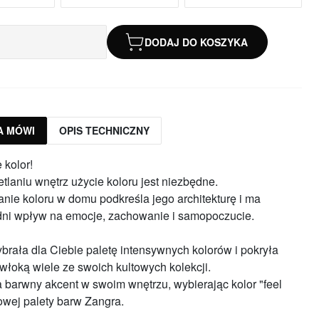
DODAJ DO KOSZYKA
A MÓWI
OPIS TECHNICZNY
 kolor!
tlaniu wnętrz użycie koloru jest niezbędne.
nie koloru w domu podkreśla jego architekturę i ma
ni wpływ na emocje, zachowanie i samopoczucie.
brała dla Ciebie paletę intensywnych kolorów i pokryła
łoką wiele ze swoich kultowych kolekcji.
 barwny akcent w swoim wnętrzu, wybierając kolor "feel
owej palety barw Zangra.