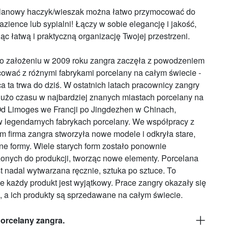
lanowy haczyk/wieszak można łatwo przymocować do
azience lub sypialni! Łączy w sobie elegancję i jakość,
c łatwą i praktyczną organizację Twojej przestrzeni.
o założeniu w 2009 roku zangra zaczęła z powodzeniem
ować z różnymi fabrykami porcelany na całym świecie -
a ta trwa do dziś. W ostatnich latach pracownicy zangry
dużo czasu w najbardziej znanych miastach porcelany na
Od Limoges we Francji po Jingdezhen w Chinach,
w legendarnych fabrykach porcelany. We współpracy z
m firma zangra stworzyła nowe modele i odkryła stare,
e formy. Wiele starych form zostało ponownie
nych do produkcji, tworząc nowe elementy. Porcelana
st nadal wytwarzana ręcznie, sztuka po sztuce. To
że każdy produkt jest wyjątkowy. Prace zangry okazały się
 a ich produkty są sprzedawane na całym świecie.
porcelany zangra.