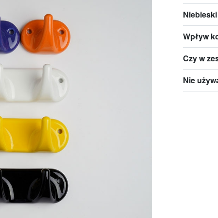
Niebiesk
Wpływ ko
Czy w zes
Nie używa