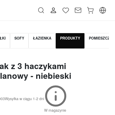
ŁKI
SOFY
ŁAZIENKA
PRODUKTY
POMIESZCZEN
ak z 3 haczykami
lanowy - niebieski
003
Wysyłka w ciągu
1-2 dni
W magazynie