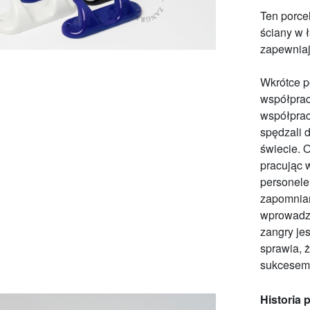
Ten porce
ściany w ł
zapewniają
Wkrótce p
współprac
współprac
spędzali 
świecie. 
pracując 
personele
zapomnian
wprowadzo
zangry je
sprawia, 
sukcesem,
Historia 