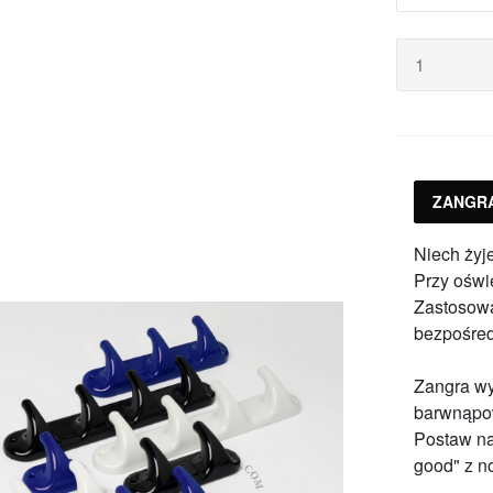
ZANGR
Niech żyje
Przy oświe
Zastosowa
bezpośred
Zangra wy
barwnąpow
Postaw na
good" z n