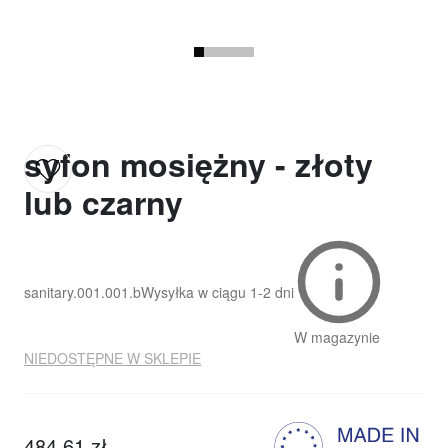
syfon mosiężny - złoty
lub czarny
sanitary.001.001.b
Wysyłka w ciągu
1-2 dni
W magazynie
NIEDOSTĘPNE W SKLEPIE
484,61 zł