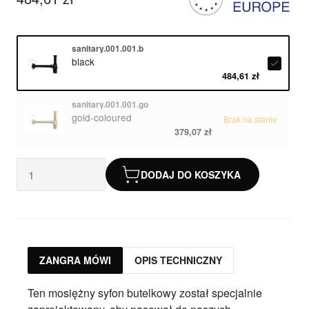
sanitary.001.001.b
black
484,61 zł
sanitary.001.001.go
gold-coloured
Brak na stanie
379,07 zł
DODAJ DO KOSZYKA
ZANGRA MÓWI
OPIS TECHNICZNY
Ten mosiężny syfon butelkowy został specjalnie