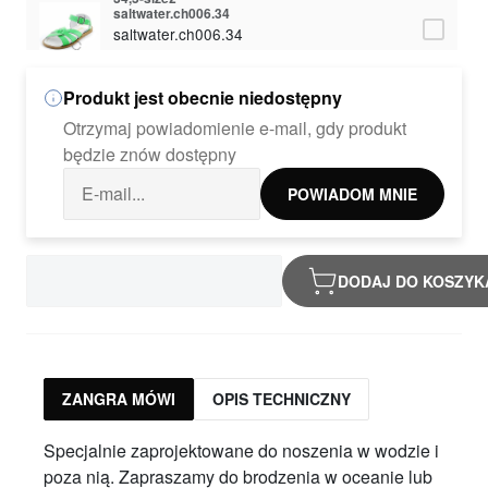
saltwater.ch006.34
saltwater.ch006.34
312,31 zł
Produkt jest obecnie niedostępny
35,5-size3
saltwater.ch006.35
Otrzymaj powiadomienie e-mail, gdy produkt
saltwater.ch006.35
będzie znów dostępny
312,31 zł
POWIADOM MNIE
DODAJ DO KOSZYK
ZANGRA MÓWI
OPIS TECHNICZNY
Specjalnie zaprojektowane do noszenia w wodzie i
poza nią. Zapraszamy do brodzenia w oceanie lub