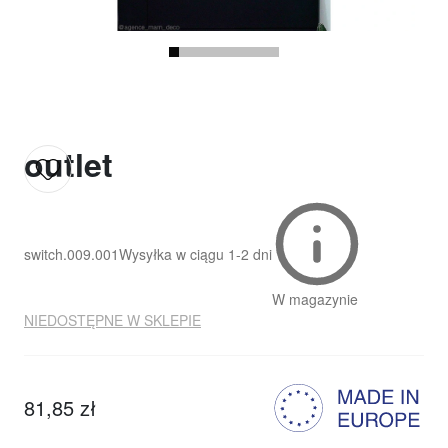
outlet
switch.009.001
Wysyłka w ciągu
1-2 dni
W magazynie
NIEDOSTĘPNE W SKLEPIE
81,85 zł