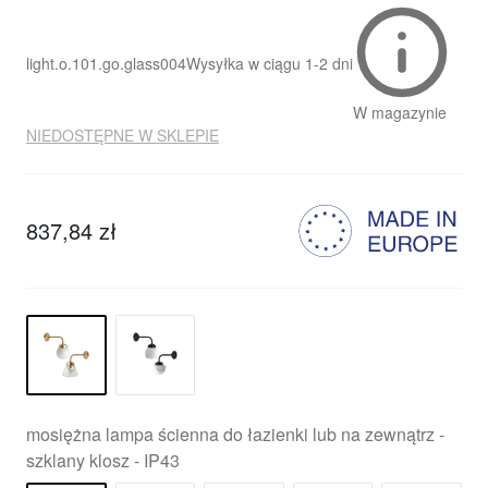
light.o.101.go.glass004
Wysyłka w ciągu
1-2 dni
W magazynie
NIEDOSTĘPNE W SKLEPIE
837,84 zł
mosiężna lampa ścienna do łazienki lub na zewnątrz -
szklany klosz - IP43