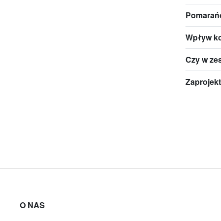
Pomarań
Wpływ ko
Czy w zes
Zaprojekt
O NAS