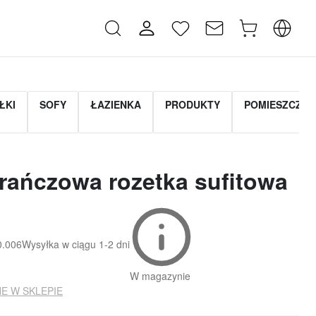
ŁKI
SOFY
ŁAZIENKA
PRODUKTY
POMIESZCZEN
ańczowa rozetka sufitowa
0.006
Wysyłka w ciągu
1-2 dni
W magazynie
E W SKLEPIE