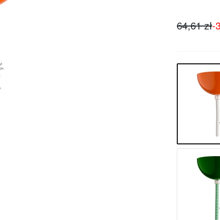
64,61 zł
-