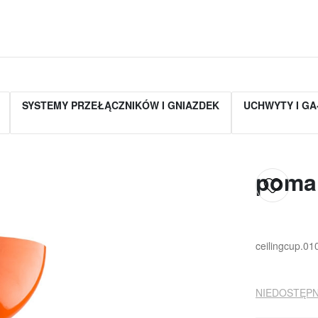
SYSTEMY PRZEŁĄCZNIKÓW I GNIAZDEK
UCHWYTY I GA
pomar
ceilingcup.01
NIEDOSTĘPN