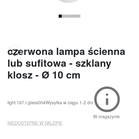
czerwona lampa ścienna
lub sufitowa - szklany
klosz - Ø 10 cm
light.167.r.glass004
Wysyłka w ciągu
1-2 dni
W magazynie
NIEDOSTĘPNE W SKLEPIE