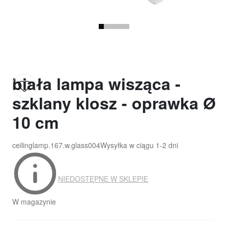
biała lampa wisząca -
szklany klosz - oprawka Ø
10 cm
ceilinglamp.167.w.glass004
Wysyłka w ciągu
1-2 dni
NIEDOSTĘPNE W SKLEPIE
W magazynie