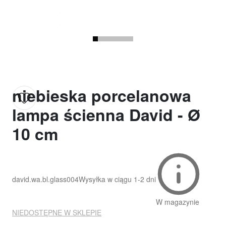
niebieska porcelanowa
lampa ścienna David - Ø
10 cm
david.wa.bl.glass004
Wysyłka w ciągu
1-2 dni
W magazynie
NIEDOSTĘPNE W SKLEPIE