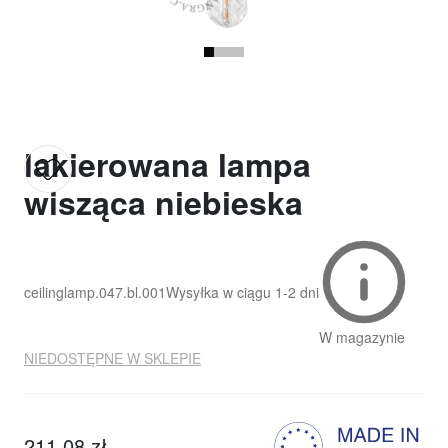
lakierowana lampa
wisząca niebieska
ceilinglamp.047.bl.001
Wysyłka w ciągu
1-2 dni
W magazynie
NIEDOSTĘPNE W SKLEPIE
211,08 zł