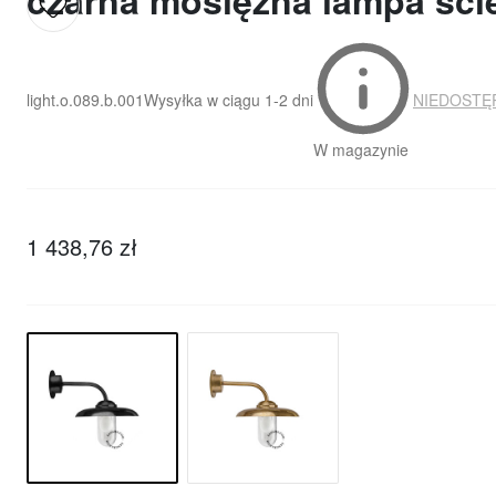
czarna mosiężna lampa ści
light.o.089.b.001
Wysyłka w ciągu
1-2 dni
NIEDOSTĘ
W magazynie
1 438,76 zł