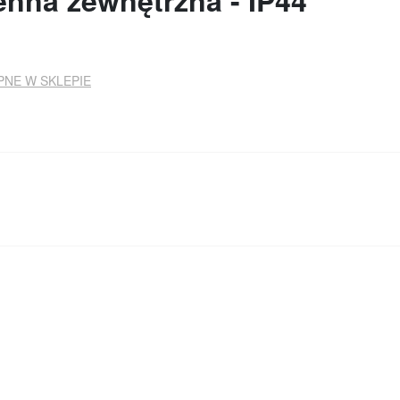
enna zewnętrzna - IP44
PNE W SKLEPIE