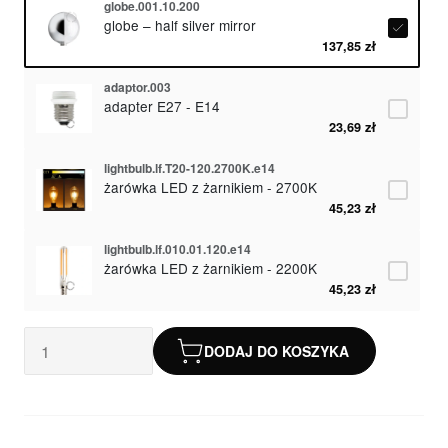
globe.001.10.200
globe – half silver mirror
137,85 zł
adaptor.003
adapter E27 - E14
23,69 zł
lightbulb.lf.T20-120.2700K.e14
żarówka LED z żarnikiem - 2700K
45,23 zł
lightbulb.lf.010.01.120.e14
żarówka LED z żarnikiem - 2200K
45,23 zł
DODAJ DO KOSZYKA