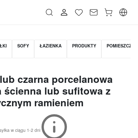
ŁKI
SOFY
ŁAZIENKA
PRODUKTY
POMIESZCZEN
 lub czarna porcelanowa
 ścienna lub sufitowa z
ycznym ramieniem
yłka w ciągu
1-2 dni