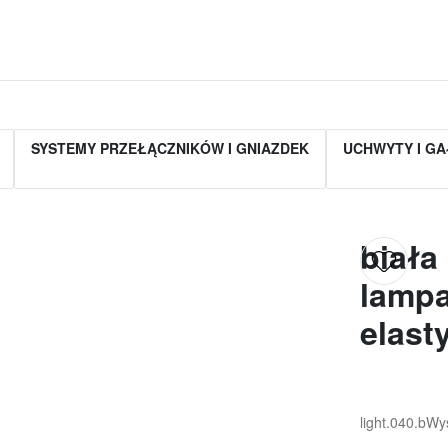
SYSTEMY PRZEŁĄCZNIKÓW I GNIAZDEK
UCHWYTY I GA
biała
lampa
elast
light.040.b
Wys