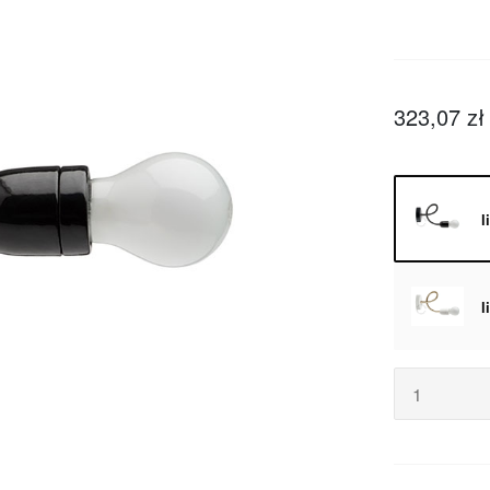
323,07 zł
l
l