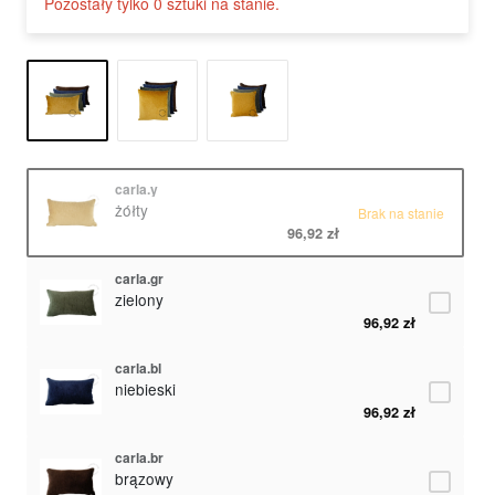
Pozostały tylko 0 sztuki na stanie.
carla.y
żółty
Brak na stanie
96,92 zł
carla.gr
zielony
96,92 zł
carla.bl
niebieski
96,92 zł
carla.br
brązowy