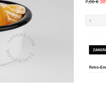
7,00 €
-3
ZANGR
Retro-Ema