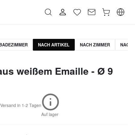
BADEZIMMER
NACH ARTIKEL
NACH ZIMMER
NACH 
aus weißem Emaille - Ø 9
w
Versand in
1-2 Tagen
Auf lager