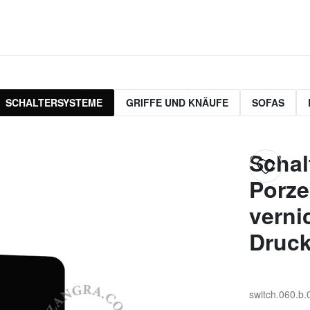
SCHALTERSYSTEME
GRIFFE UND KNÄUFE
SOFAS
Schal
Porze
verni
Druck
switch.060.b.