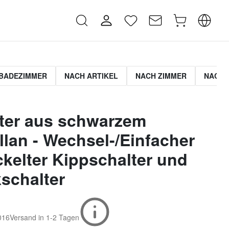
BADEZIMMER
NACH ARTIKEL
NACH ZIMMER
NACH 
ter aus schwarzem
llan - Wechsel-/Einfacher
ckelter Kippschalter und
schalter
016
Versand in
1-2 Tagen