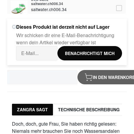
saltwater.ch006.34
saltwater.ch006.34
72,50 €
Dieses Produkt ist derzeit nicht auf Lager
35,5-size3
saltwater.ch006.35
Wir schicken dir eine E-Mail-Benachrichtigung
saltwater.ch006.35
wenn dein Artikel wieder verfügbar ist
72,50 €
BENACHRICHTIGT MICH
IN DEN WARENKOR
ZANGRA SAGT
TECHNISCHE BESCHREIBUNG
Doch, doch, gute Frau, Sie haben richtig gelesen:
Niemals mehr brauchen Sie noch Wassersandalen