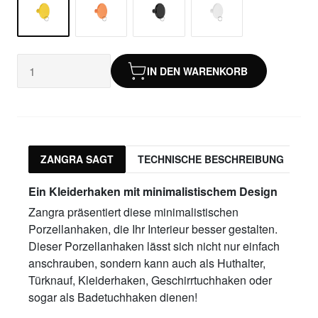
IN DEN WARENKORB
ZANGRA SAGT
TECHNISCHE BESCHREIBUNG
P
Ein Kleiderhaken mit minimalistischem Design
Zangra präsentiert diese minimalistischen
Porzellanhaken, die Ihr Interieur besser gestalten.
Dieser Porzellanhaken lässt sich nicht nur einfach
anschrauben, sondern kann auch als Huthalter,
Türknauf, Kleiderhaken, Geschirrtuchhaken oder
sogar als Badetuchhaken dienen!