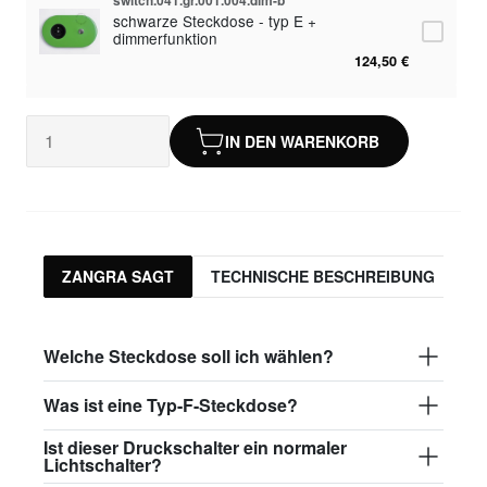
schwarze Steckdose - typ E +
dimmerfunktion
124,50 €
switch.041.gr.001.004-w.F
weiße Steckdose - typ F
IN DEN WARENKORB
93,50 €
switch.041.gr.001.004.dim-w.F
weiße Steckdose - typ F + dimmerfunktion
124,50 €
ZANGRA SAGT
TECHNISCHE BESCHREIBUNG
switch.041.gr.001.004-b.F
schwarze Steckdose - typ F
93,50 €
Welche Steckdose soll ich wählen?
switch.041.gr.001.004.dim-b.F
schwarze Steckdose - typ F +
Was ist eine Typ-F-Steckdose?
dimmerfunktion
124,50 €
Ist dieser Druckschalter ein normaler
Lichtschalter?