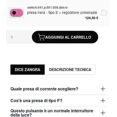
switch.041.p.001.008.dim-b
presa nera - tipo E + regolatore universale
124,50 €
switch.041.p.001.008-w.F
presa bianca - tipo F
AGGIUNGI AL CARRELLO
93,50 €
switch.041.p.001.008.dim-w.F
presa bianca - tipo F + regolatore
universale
124,50 €
DICE ZANGRA
DESCRIZIONE TECNICA
switch.041.p.001.008-b.F
presa nera - tipo F
93,50 €
Quale presa di corrente scegliere?
switch.041.p.001.008.dim-b.F
Cos'è una presa di tipo F?
presa nera - tipo F + regolatore universale
124,50 €
Questo pulsante è un normale interruttore
della luce?