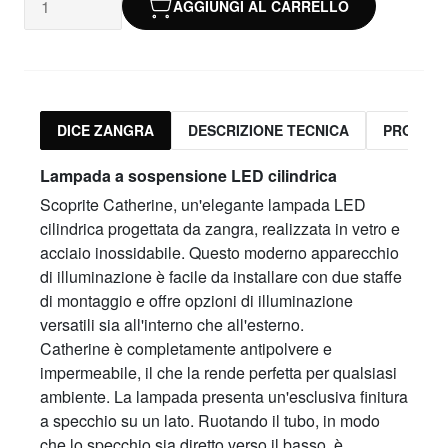
AGGIUNGI AL CARRELLO
DICE ZANGRA
DESCRIZIONE TECNICA
PRODOTT
Lampada a sospensione LED cilindrica
Scoprite Catherine, un'elegante lampada LED
cilindrica progettata da zangra, realizzata in vetro e
acciaio inossidabile. Questo moderno apparecchio
di illuminazione è facile da installare con due staffe
di montaggio e offre opzioni di illuminazione
versatili sia all'interno che all'esterno.
Catherine è completamente antipolvere e
impermeabile, il che la rende perfetta per qualsiasi
ambiente. La lampada presenta un'esclusiva finitura
a specchio su un lato. Ruotando il tubo, in modo
che lo specchio sia diretto verso il basso, è