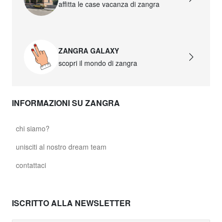
87,50 €
affitta le case vacanza di zangra
david.c.w.glass021
glass021 - vetro opalino
ZANGRA GALAXY
89,00 €
scopri il mondo di zangra
david.c.w.glass022
glass022 - vetro opalino
INFORMAZIONI SU ZANGRA
87,50 €
david.c.w.glass023
chi siamo?
glass023 - vetro opalino
unisciti al nostro dream team
89,00 €
contattaci
david.c.w.glass027
glass027 - vetro trasparente
ISCRITTO ALLA NEWSLETTER
89,00 €