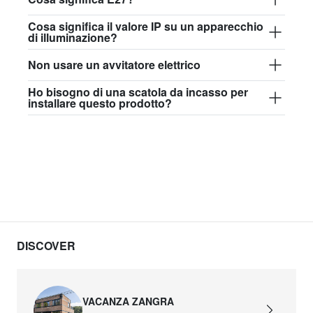
84,50 €
Cosa significa il valore IP su un apparecchio
di illuminazione?
david.c.w.glass017
Non usare un avvitatore elettrico
glass017 - vetro opalino
Ho bisogno di una scatola da incasso per
89,00 €
installare questo prodotto?
david.c.w.glass018
glass018 - vetro opalino
82,50 €
david.c.w.glass019
glass019 - vetro opalino
89,00 €
DISCOVER
david.c.w.glass020
glass020 - vetro opalino
VACANZA ZANGRA