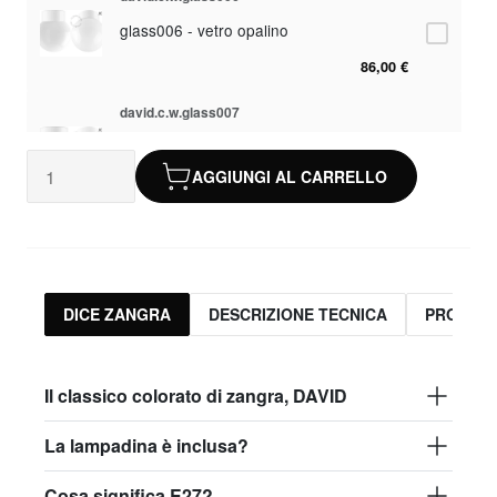
glass006 - vetro opalino
86,00 €
david.c.w.glass007
glass007 - vetro smerigliato
AGGIUNGI AL CARRELLO
82,50 €
david.c.w.glass008
glass008 - vetro trasparente
82,50 €
DICE ZANGRA
DESCRIZIONE TECNICA
PRODOTT
david.c.w.glass009
glass009 - vetro opalino
Il classico colorato di zangra, DAVID
86,00 €
La lampadina è inclusa?
david.c.w.glass013
Cosa significa E27?
glass013 - plastica opale