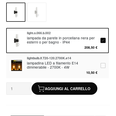
light.o.066.b.002
lampada da parete in porcellana nera per
esterni o per bagno - IP44
208,50 €
lightbulb.lf.T20-120.2700K.e14
lampadina LED a filamento E14
dimmerabile - 2700K - 4W
10,50 €
AGGIUNGI AL CARRELLO