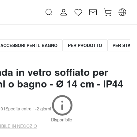
ACCESSORI PER IL BAGNO
PER PRODOTTO
PER STANZ
da in vetro soffiato per
ni o bagno - Ø 14 cm - IP44
001
Spedita entro
1-2 giorni
Disponibile
IBILE IN NEGOZIO