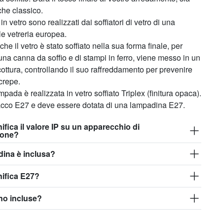
he classico.
in vetro sono realizzati dai soffiatori di vetro di una
le vetreria europea.
che il vetro è stato soffiato nella sua forma finale, per
na canna da soffio e di stampi in ferro, viene messo in un
icottura, controllando il suo raffreddamento per prevenire
crepe.
pada è realizzata in vetro soffiato Triplex (finitura opaca).
acco E27 e deve essere dotata di una lampadina E27.
ifica il valore IP su un apparecchio di
ione?
ina è inclusa?
ifica E27?
ono incluse?