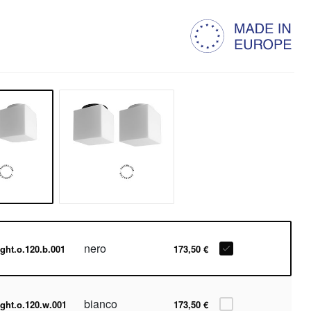
nero
ight.o.120.b.001
173,50 €
bianco
ight.o.120.w.001
173,50 €