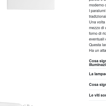
moderno c
I paralumi 
tradiziona
Una volta 
mezzo di u
forno di r
eventuali 
Questa lam
Ha un att
Cosa sign
illuminaz
La lampad
Cosa sign
Le viti s