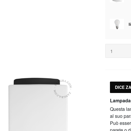
DICE Z
Lampada a
Questa lam
al suo par
Può essere
parete o d