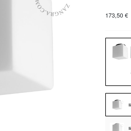
173,50 €
l
l