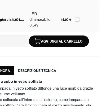
LED
dimmerabile
lightbulb.lf.001.05.060-2700k
15,00 €
6,5W
AGGIUNGI AL CARRELLO
ANGRA
DESCRIZIONE TECNICA
 cubo in vetro soffiato
pada in vetro soffiato diffonde una luce morbida grazie
alume vellutato.
 collocata all'interno o all'esterno, come lampada da
a soffitto. Darà il tocco finale al vostro arredamento, sia