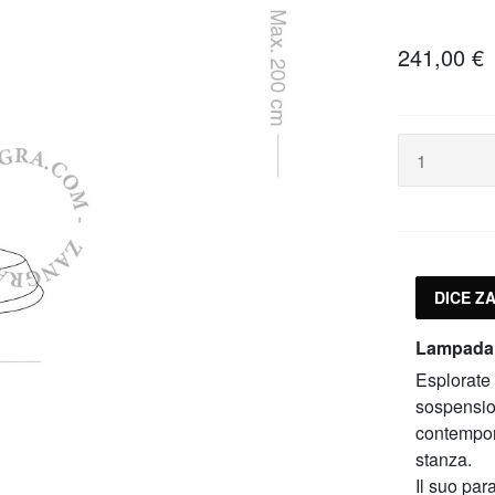
241,00 €
DICE Z
Lampada a
Esplorate 
sospension
contempor
stanza.
Il suo par