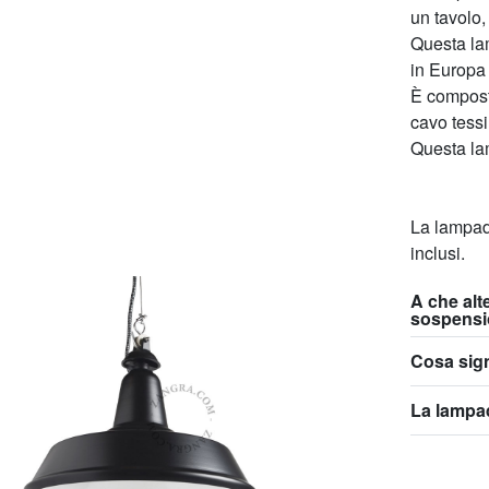
un tavolo,
Questa la
in Europa 
È compost
cavo tessi
Questa la
La lampad
inclusi.
A che alt
sospens
Cosa sign
La lampad