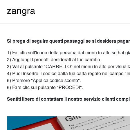
Si prega di seguire questi passaggi se si desidera pagar
1) Fai clic sull'icona della persona dal menu in alto se hai g
2) Aggiungi i prodotti desiderati al tuo carrello.
3) Vai al pulsante "CARRELLO" nel menu in alto per visualizza
4) Puoi inserire il codice dalla tua carta regalo nel campo "In
5) Premere "Applica codice sconto".
6) Fare clic sul pulsante "PROCEDI".
Sentiti libero di contattare il nostro servizio clienti comp