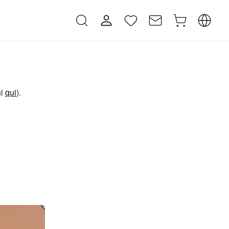
ni
qui
).